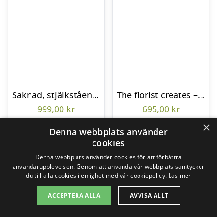
Saknad, stjälkstående bukett
The florist creates – Funeral bouquet
999,00
kr
695,00
kr
×
Denna webbplats använder
cookies
Gå till butik
Gå till butik
Denna webbplats använder cookies för att förbättra
användarupplevelsen. Genom att använda vår webbplats samtycker
du till alla cookies i enlighet med vår cookiepolicy.
Läs mer
ACCEPTERA ALLA
AVVISA ALLT