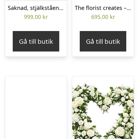
Saknad, stjälkstående bukett
The florist creates – Funeral bouquet
999,00
kr
695,00
kr
Gå till butik
Gå till butik