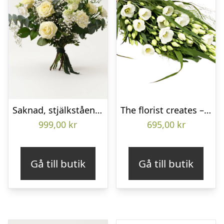
Saknad, stjälkstående bukett
The florist creates – Funeral bouquet
999,00
kr
695,00
kr
Gå till butik
Gå till butik