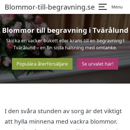
Blommor-till-begravning.se
Menu
Blommor till begravning i Tvärålund
Skicka en vacker bukett eller krans till en begravning i
Tvärålund – en fin sista hälsning med omtanke.
Populära återförsäljare
Se urvalet här!
I den svåra stunden av sorg är det viktigt
att hylla minnena med vackra blommor.