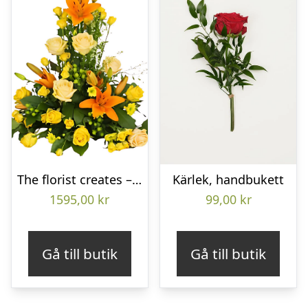
The florist creates – Funeral decoration
Kärlek, handbukett
1595,00
kr
99,00
kr
Gå till butik
Gå till butik