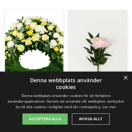
×
Denna webbplats använder
cookies
Denna webbplats använder cookies för att förbättra
användarupplevelsen. Genom att använda vår webbplats samtycker
The florist creates – Funeral wreath
Älskad, handbukett
du till alla cookies i enlighet med vår cookiepolicy.
Läs mer
2495,00
kr
99,00
kr
ACCEPTERA ALLA
AVVISA ALLT