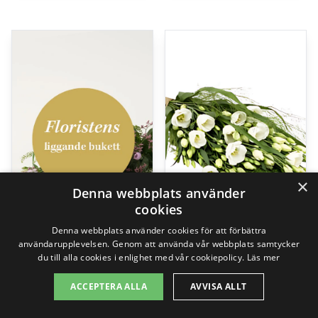
×
Denna webbplats använder
cookies
Denna webbplats använder cookies för att förbättra
användarupplevelsen. Genom att använda vår webbplats samtycker
Floristens liggande bukett
The florist creates – Funeral bouquet
du till alla cookies i enlighet med vår cookiepolicy.
Läs mer
499,00
kr
695,00
kr
ACCEPTERA ALLA
AVVISA ALLT