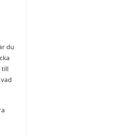
är du
ycka
ill
 vad
ra