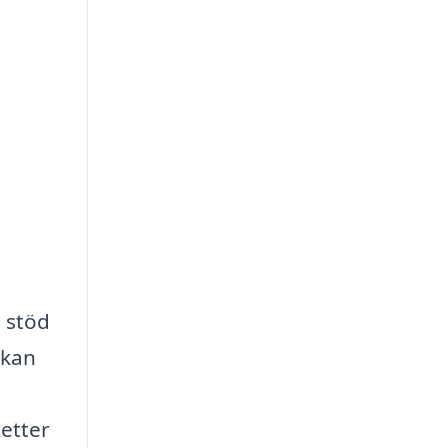
t stöd
 kan
etter