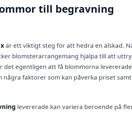
blommor till begravning
ax
är ett viktigt steg för att hedra en älskad. N
cker blomsterarrangemang hjälpa till att uttr
r det egentligen att få blommorna levererade t
om några faktorer som kan påverka priset samt
vning
levererade kan variera beroende på fle