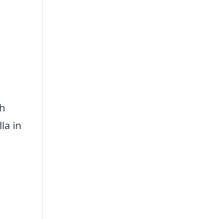
ch
la in