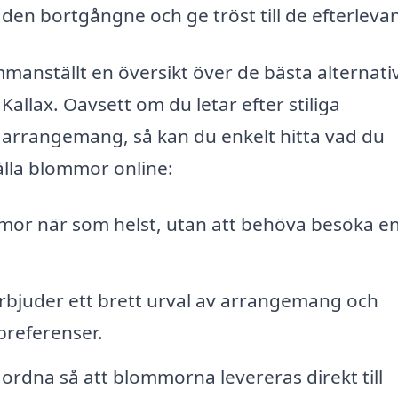
 den bortgångne och ge tröst till de efterleva
manställt en översikt över de bästa alternati
 Kallax. Oavsett om du letar efter stiliga
e arrangemang, så kan du enkelt hitta vad du
älla blommor online:
mor när som helst, utan att behöva besöka e
bjuder ett brett urval av arrangemang och
preferenser.
ordna så att blommorna levereras direkt till