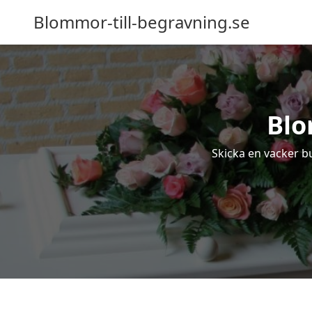
Blommor-till-begravning.se
Blo
Skicka en vacker bu