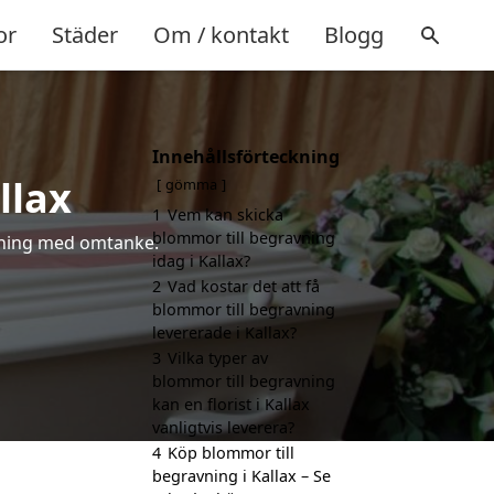
or
Städer
Om / kontakt
Blogg
Innehållsförteckning
llax
gömma
1
Vem kan skicka
blommor till begravning
älsning med omtanke.
idag i Kallax?
2
Vad kostar det att få
blommor till begravning
levererade i Kallax?
3
Vilka typer av
blommor till begravning
kan en florist i Kallax
vanligtvis leverera?
4
Köp blommor till
begravning i Kallax – Se