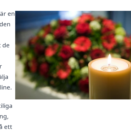
 är en
 den
t de
r
älja
ine.
iliga
ng,
å ett