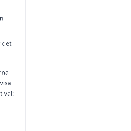
in
r det
rna
visa
t val: