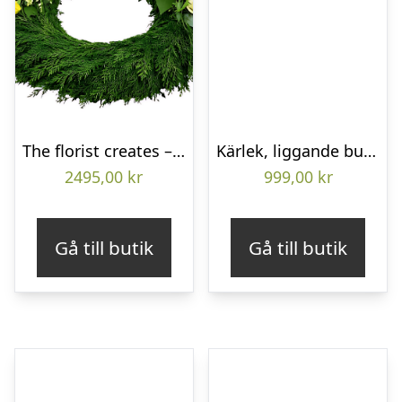
The florist creates – Funeral wreath
Kärlek, liggande bukett
2495,00
kr
999,00
kr
Gå till butik
Gå till butik