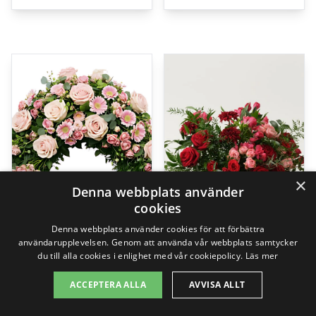
×
Denna webbplats använder
cookies
Denna webbplats använder cookies för att förbättra
användarupplevelsen. Genom att använda vår webbplats samtycker
du till alla cookies i enlighet med vår cookiepolicy.
Läs mer
Begravningskrans
Älskad, stjälkstående bukett
ACCEPTERA ALLA
AVVISA ALLT
2495,00
kr
1449,00
kr