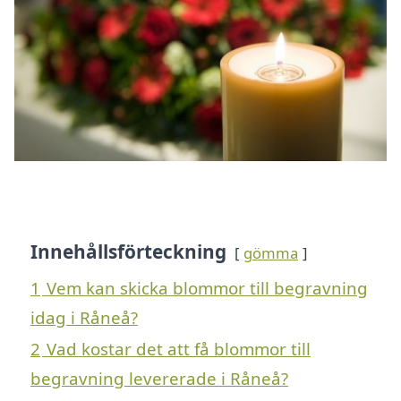
Innehållsförteckning
gömma
1
Vem kan skicka blommor till begravning
idag i Råneå?
2
Vad kostar det att få blommor till
begravning levererade i Råneå?